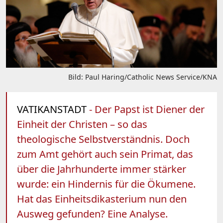
Bild: Paul Haring/Catholic News Service/KNA
VATIKANSTADT
- Der Papst ist Diener der
Einheit der Christen – so das
theologische Selbstverständnis. Doch
zum Amt gehört auch sein Primat, das
über die Jahrhunderte immer stärker
wurde: ein Hindernis für die Ökumene.
Hat das Einheitsdikasterium nun den
Ausweg gefunden? Eine Analyse.