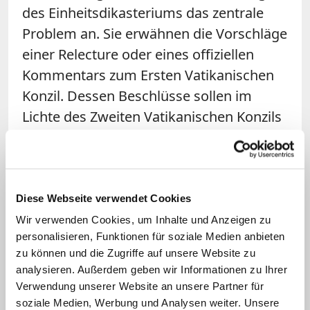
des Einheitsdikasteriums das zentrale
Problem an. Sie erwähnen die Vorschläge
einer Relecture oder eines offiziellen
Kommentars zum Ersten Vatikanischen
Konzil. Dessen Beschlüsse sollen im
Lichte des Zweiten Vatikanischen Konzils
gelesen werden: Das Erste Vatikanum
musste überstürzt abgebrochen werden.
Während die Papstfrage entschieden
wurde, wurde die Frage nach der
Diese Webseite verwendet Cookies
Kollegialität der Bischöfe erst beim
Wir verwenden Cookies, um Inhalte und Anzeigen zu
personalisieren, Funktionen für soziale Medien anbieten
Zweiten entschieden. Das Dikasterium
zu können und die Zugriffe auf unsere Website zu
spricht davon, die Ergebnisse des Ersten
analysieren. Außerdem geben wir Informationen zu Ihrer
Vatikanums in die Hierarchie der
Verwendung unserer Website an unsere Partner für
Wahrheiten einzuordnen und im Licht der
soziale Medien, Werbung und Analysen weiter. Unsere