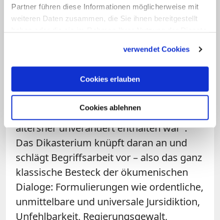
Partner führen diese Informationen möglicherweise mit
gesamten Tradition neu zu lesen – dabei
weiteren Daten zusammen, die Sie ihnen bereitgestellt
unter Verweis auf die dogmatische
haben oder die sie im Rahmen Ihrer Nutzung der Dienste
Konstitution "Pastor Aeternus" selbst, mit
gesammelt haben.
verwendet Cookies
der das Konzil das Jurisdiktionsprimat
beschlossen hatte. In der Einleitung der
Cookies erlauben
Konstitution betonten die Konzilsväter,
dass ihre Lehre nicht neu sei, sondern
Cookies ablehnen
"im Glauben der Gesamtkirche von
altersher unverändert enthalten war".
Das Dikasterium knüpft daran an und
schlägt Begriffsarbeit vor – also das ganz
klassische Besteck der ökumenischen
Dialoge: Formulierungen wie ordentliche,
unmittelbare und universale Jursidiktion,
Unfehlbarkeit, Regierungsgewalt,