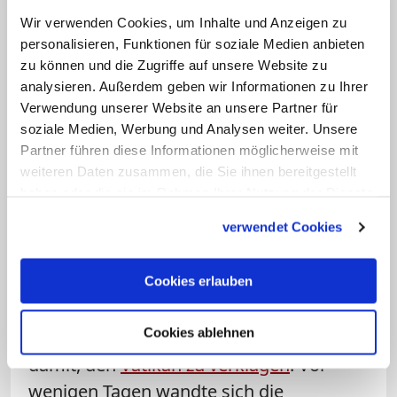
Verschwägerten in der Vatikanbank. Um
Wir verwenden Cookies, um Inhalte und Anzeigen zu
personalisieren, Funktionen für soziale Medien anbieten
Gleichbehandlung aller zu gewährleisten,
zu können und die Zugriffe auf unsere Website zu
heißt es, werde auch eine Hochzeit unter
analysieren. Außerdem geben wir Informationen zu Ihrer
schon angestellten Mitarbeitern
Verwendung unserer Website an unsere Partner für
sanktioniert. Diese Regel trat in Kraft, als
soziale Medien, Werbung und Analysen weiter. Unsere
Partner führen diese Informationen möglicherweise mit
das letzte Ehepaar in der Vatikanbank in
weiteren Daten zusammen, die Sie ihnen bereitgestellt
Pension ging.
haben oder die sie im Rahmen Ihrer Nutzung der Dienste
gesammelt haben.
verwendet Cookies
In den vergangenen Monaten sorgte der
vatikanische Umgang mit seinen
Angestellten immer wieder für
Cookies erlauben
Schlagzeilen. So drohten im Mai
Cookies ablehnen
Angestellte der vatikanischen Museen
damit, den
Vatikan zu verklagen
. Vor
wenigen Tagen wandte sich die