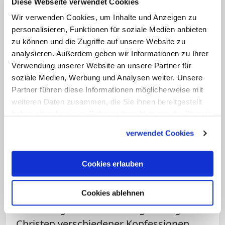
können die Kirchen für ihre Positionen
Diese Webseite verwendet Cookies
eintreten, nur gemeinsam können wir
Wir verwenden Cookies, um Inhalte und Anzeigen zu
Christen die frohe Botschaft vom
personalisieren, Funktionen für soziale Medien anbieten
zu können und die Zugriffe auf unsere Website zu
menschgewordenen Gott zu unseren
analysieren. Außerdem geben wir Informationen zu Ihrer
Mitmenschen tragen.
Verwendung unserer Website an unsere Partner für
soziale Medien, Werbung und Analysen weiter. Unsere
Und nun das: Ein gemeinsames
Partner führen diese Informationen möglicherweise mit
Gedenken an 500 Jahre Reformation, an
weiteren Daten zusammen, die Sie ihnen bereitgestellt
haben oder die sie im Rahmen Ihrer Nutzung der Dienste
500 Jahre Kirchenspaltung. Einen
gesammelt haben.
zentralen Versöhnungsgottesdienst in
verwendet Cookies
Berlin soll es dazu unter anderem geben.
Evangelische und katholische Christen
Cookies erlauben
zeigen dabei hoffentlich der Welt, wie
man aus christlichem Geist mit
Cookies ablehnen
Verletzungen und Trennungen umgeht.
Christen verschiedener Konfessionen