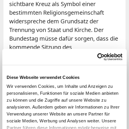
sichtbare Kreuz als Symbol einer
bestimmten Religionsgemeinschaft
widerspreche dem Grundsatz der
Trennung von Staat und Kirche. Der
Bundestag müsse dafür sorgen, dass die
kommende Sitzung des
Wirtschaftsausschusses "in einem
weltanschaulich und religiös neutralen
Sitzungssaal stattfinden kann".
Diese Webseite verwendet Cookies
Wir verwenden Cookies, um Inhalte und Anzeigen zu
Auf X führte Außendorf aus
, seine
personalisieren, Funktionen für soziale Medien anbieten
Anfrage war weder gegen die Union
zu können und die Zugriffe auf unsere Website zu
noch gegen eine Religion gerichtet. Er
analysieren. Außerdem geben wir Informationen zu Ihrer
habe lediglich nach einem religiös
Verwendung unserer Website an unsere Partner für
soziale Medien, Werbung und Analysen weiter. Unsere
neutralen Raum für die Sitzungen des
Partner führen diese Informationen möglicherweise mit