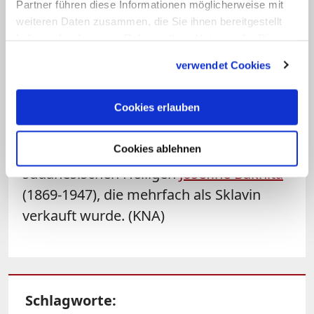
Partner führen diese Informationen möglicherweise mit
Anstrengungen auf allen Ebenen
weiteren Daten zusammen, die Sie ihnen bereitgestellt
erforderlich, um Menschenhandel zu
haben oder die sie im Rahmen Ihrer Nutzung der Dienste
bekämpfen.
gesammelt haben.
verwendet Cookies
Die katholische Kirche begeht den
"Internationaler Tag des Gebets und der
Cookies erlauben
Reflexion gegen den Menschenhandel"
Cookies ablehnen
seit 2015 am Gedenktag der
sudanesischen Heiligen
Josefine Bakhita
(1869-1947), die mehrfach als Sklavin
verkauft wurde. (KNA)
Schlagworte: