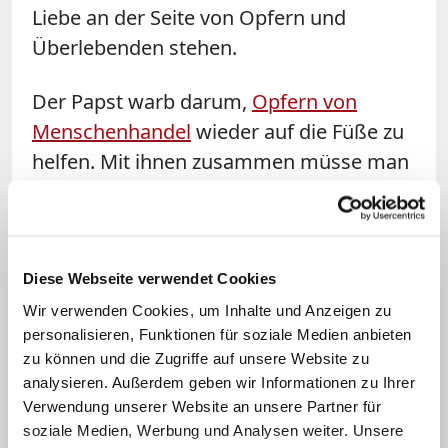
Liebe an der Seite von Opfern und
Überlebenden stehen.
Der Papst warb darum,
Opfern von
Menschenhandel
wieder auf die Füße zu
helfen. Mit ihnen zusammen müsse man
Wege finden, um andere Betroffene zu
befreien und Präventionsmöglichkeiten
zu schaffen. Menschenhandel sei ein
komplexes Phänomen, das sich ständig
Diese Webseite verwendet Cookies
weiterentwickele und durch Kriege,
Wir verwenden Cookies, um Inhalte und Anzeigen zu
personalisieren, Funktionen für soziale Medien anbieten
Konflikte, Hungersnöte und die Folgen
zu können und die Zugriffe auf unsere Website zu
des Klimawandels begünstigt werde, so
analysieren. Außerdem geben wir Informationen zu Ihrer
Franziskus. Daher seien globale
Verwendung unserer Website an unsere Partner für
Antworten und gemeinsame
soziale Medien, Werbung und Analysen weiter. Unsere