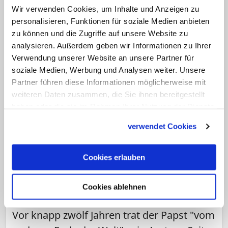
Eingänge zum Vatikanstaat und nehmen
Wir verwenden Cookies, um Inhalte und Anzeigen zu
Ordnungs- und Ehrendienste wahr. (KNA)
personalisieren, Funktionen für soziale Medien anbieten
zu können und die Zugriffe auf unsere Website zu
analysieren. Außerdem geben wir Informationen zu Ihrer
Verwendung unserer Website an unsere Partner für
soziale Medien, Werbung und Analysen weiter. Unsere
Partner führen diese Informationen möglicherweise mit
weiteren Daten zusammen, die Sie ihnen bereitgestellt
haben oder die sie im Rahmen Ihrer Nutzung der Dienste
gesammelt haben.
verwendet Cookies
Cookies erlauben
"Es bleibt für ihn noch viel zu tun"
Gebete und Genesungswünsche aus
Cookies ablehnen
aller Welt für Papst Franziskus
Vor knapp zwölf Jahren trat der Papst "vom