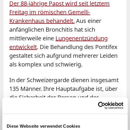
Der 88-jährige Papst wird seit letztem
Freitag im römischen Gemelli-
Krankenhaus behandelt.
Aus einer
anfänglichen Bronchitis hat sich
mittlerweile eine
Lungenentzündung
entwickelt
. Die Behandlung des Pontifex
gestaltet sich aufgrund mehrerer Leiden
als komplex und schwierig.
In der Schweizergarde dienen insgesamt
135 Männer. Ihre Hauptaufgabe ist, über
die Sicherheit der Person und der
Residenz des Kirchenoberhaupts zu
wachen. Zudem begleiten Gardisten den
Papst auf Reisen, kontrollieren die
Diese Webseite verwendet Cookies