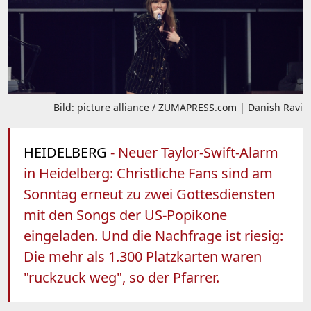
Bild: picture alliance / ZUMAPRESS.com | Danish Ravi
HEIDELBERG
- Neuer Taylor-Swift-Alarm
in Heidelberg: Christliche Fans sind am
Sonntag erneut zu zwei Gottesdiensten
mit den Songs der US-Popikone
eingeladen. Und die Nachfrage ist riesig:
Die mehr als 1.300 Platzkarten waren
"ruckzuck weg", so der Pfarrer.