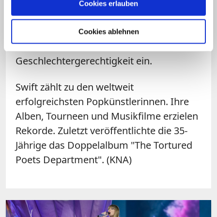
die Texte. Zuletzt betonte der Pfarrer,
Cookies erlauben
Swift sei eine politische Christin und
setze sich gegen Rassismus,
Cookies ablehnen
Frauenfeindlichkeit und für
Geschlechtergerechtigkeit ein.
Swift zählt zu den weltweit
erfolgreichsten Popkünstlerinnen. Ihre
Alben, Tourneen und Musikfilme erzielen
Rekorde. Zuletzt veröffentlichte die 35-
Jährige das Doppelalbum "The Tortured
Poets Department". (KNA)