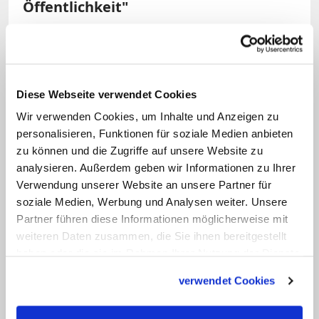
Öffentlichkeit"
Seit seiner Beschäftigung mit der US-
Popikone habe er einen tieferen Einblick
in den Kulturkampf der USA gewonnen,
Diese Webseite verwendet Cookies
so Petracca weiter: "Die Anfeindungen
Wir verwenden Cookies, um Inhalte und Anzeigen zu
gegen Taylor Swift hängen im
personalisieren, Funktionen für soziale Medien anbieten
Wesentlichen damit zusammen, was da
zu können und die Zugriffe auf unsere Website zu
analysieren. Außerdem geben wir Informationen zu Ihrer
auf der anderen Seite des Teichs tobt.
Verwendung unserer Website an unsere Partner für
Durch Taylor Swift erhält man einen Blick
soziale Medien, Werbung und Analysen weiter. Unsere
in das Herz der amerikanischen
Partner führen diese Informationen möglicherweise mit
Öffentlichkeit." Im Gottesdienst wird
weiteren Daten zusammen, die Sie ihnen bereitgestellt
haben oder die sie im Rahmen Ihrer Nutzung der Dienste
Sängerin Tine Wiechmann mit einer Live-
gesammelt haben.
Band mehrere Swift-Hits singen.
verwendet Cookies
Citykirchenpfarrer Petracca interpretiert