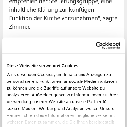
empfehlen der Steuerungsgruppe, eine
inhaltliche Klärung zur künftigen
Funktion der Kirche vorzunehmen", sagte
Zimmer.
Pfarrer: Marathon, bis ein Konzept
steht
Ein provisorisches Dach soll das
Diese Webseite verwendet Cookies
Gebäude vor weiteren Schäden
Wir verwenden Cookies, um Inhalte und Anzeigen zu
personalisieren, Funktionen für soziale Medien anbieten
bewahren. "Dieses Dach wird uns die
zu können und die Zugriffe auf unsere Website zu
Möglichkeit geben, auch während
analysieren. Außerdem geben wir Informationen zu Ihrer
unserer Überlegungen einzelne Ideen zu
Verwendung unserer Website an unsere Partner für
testen, und somit auch unsere weiteren
soziale Medien, Werbung und Analysen weiter. Unsere
Partner führen diese Informationen möglicherweise mit
Planungen unterstützen", erklärte Pfarrer
weiteren Daten zusammen, die Sie ihnen bereitgestellt
Andre Lemmer. Er sprach von einem