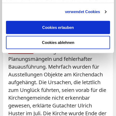
haben oder die sie im Rahmen Ihrer Nutzung der Dienste
Marathon, bis es ein neues Konzept für
gesammelt haben.
verwendet Cookies
die Elisabethkirche gebe.
Der Dacheinsturz der documenta-
Cookies erlauben
Kunstkirche war laut einem im
vergangenen Jahr vorgestellten
Cookies ablehnen
Gutachten
eine Folge von
Planungsmängeln und fehlerhafter
Bauausführung. Mehrfach wurden für
Ausstellungen Objekte am Kirchendach
aufgehängt. Die Ursachen, die letztlich
zum Unglück führten, seien vorab für die
Kirchengemeinde nicht erkennbar
gewesen, erklärte Gutachter Ulrich
Huster im Juli. Die Kirche wurde Ende der