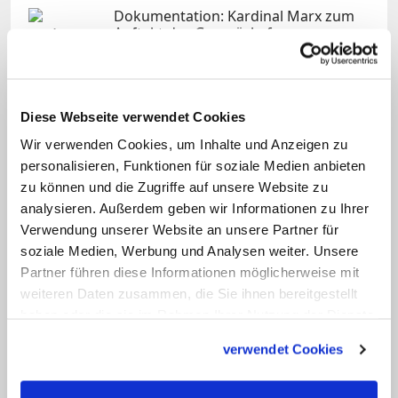
Dokumentation: Kardinal Marx zum
Auftakt des Gesprächsforums
Dokumentation: Kardinal Marx zum
Auftakt des Gesprächsforums
Diese Webseite verwendet Cookies
katholisch.de
Wir verwenden Cookies, um Inhalte und Anzeigen zu
VIDEO ANSEHEN
personalisieren, Funktionen für soziale Medien anbieten
zu können und die Zugriffe auf unsere Website zu
analysieren. Außerdem geben wir Informationen zu Ihrer
Verwendung unserer Website an unsere Partner für
Das
Abschlusspapier
wurde mit großer
soziale Medien, Werbung und Analysen weiter. Unsere
Mehrheit bei neun Gegenstimmen und
Partner führen diese Informationen möglicherweise mit
drei Enthaltungen verabschiedet. Darin
weiteren Daten zusammen, die Sie ihnen bereitgestellt
werden die Bischöfe unter anderem
haben oder die sie im Rahmen Ihrer Nutzung der Dienste
gesammelt haben.
aufgerufen, "Einschränkungen zu
verwendet Cookies
beseitigen oder auf deren Beseitigung
hinzuwirken, die eine echte Teilnahme