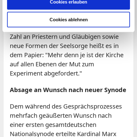
Cookies erlauben
wiederverheirateter Geschiedener am
Leben der Kirche kaum möglich
Cookies ablehnen
machen". Mit Blick auf eine schwindende
Zahl an Priestern und Gläubigen sowie
neue Formen der Seelsorge heißt es in
dem Papier: "Mehr denn je ist der Kirche
auf allen Ebenen der Mut zum
Experiment abgefordert."
Absage an Wunsch nach neuer Synode
Dem während des Gesprächsprozesses
mehrfach geäußerten Wunsch nach
einer ersten gesamtdeutschen
Nationalsynode erteilte Kardinal Marx