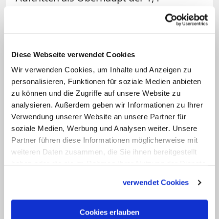
Milliarden Katholiken um die Schultern
trägt, verzichtete er an diesem Tag.
Diese Webseite verwendet Cookies
Wir verwenden Cookies, um Inhalte und Anzeigen zu
personalisieren, Funktionen für soziale Medien anbieten
zu können und die Zugriffe auf unsere Website zu
analysieren. Außerdem geben wir Informationen zu Ihrer
Verwendung unserer Website an unsere Partner für
soziale Medien, Werbung und Analysen weiter. Unsere
Bild: © KNA/Lola Gomez/CNS photo
Partner führen diese Informationen möglicherweise mit
weiteren Daten zusammen, die Sie ihnen bereitgestellt
Geht in weißen Socken: Papst Leo XIV.
haben oder die sie im Rahmen Ihrer Nutzung der Dienste
gesammelt haben.
verwendet Cookies
Freundlich nickend, sichtlich beeindruckt
und interessiert lächelnd, folgte er den
Cookies erlauben