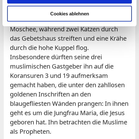
Erläuterungen auf Englisch zu den
architektonischen Details zu der im
Cookies ablehnen
frühen 17. Jahrhundert erbauten
Moschee, während zwei Katzen durch
das Gebetshaus streiften und eine Krähe
durch die hohe Kuppel flog.
Insbesondere dürften seine drei
muslimischen Gastgeber ihn auf die
Koransuren 3 und 19 aufmerksam
gemacht haben, die unter den zahllosen
goldenen Inschriften an den
blaugefliesten Wänden prangen: In ihnen
geht es um die Jungfrau Maria, die Jesus
geboren hat. Ihn betrachten die Muslime
als Propheten.