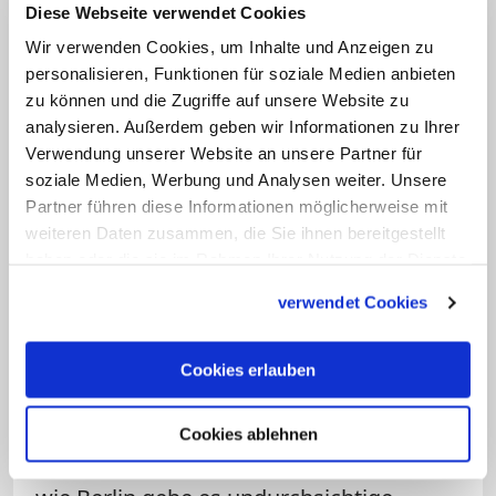
Diese Webseite verwendet Cookies
Dagegen sieht der Deutsche
Wir verwenden Cookies, um Inhalte und Anzeigen zu
Juristinnenbund bei der Versorgungslage
personalisieren, Funktionen für soziale Medien anbieten
bei Abtreibungen sowie bei der
zu können und die Zugriffe auf unsere Website zu
analysieren. Außerdem geben wir Informationen zu Ihrer
Unterstützung von betroffenen Frauen
Verwendung unserer Website an unsere Partner für
erheblichen Handlungsbedarf. Eine
soziale Medien, Werbung und Analysen weiter. Unsere
realistische Sicherstellung könne nur
Partner führen diese Informationen möglicherweise mit
durch eine Verpflichtung oder durch
weiteren Daten zusammen, die Sie ihnen bereitgestellt
haben oder die sie im Rahmen Ihrer Nutzung der Dienste
relevante Anreize von Krankenhäusern
gesammelt haben.
des öffentlichen Gesundheitswesens
verwendet Cookies
erfolgen, so Liane Wörner vom
Juristinnenbund. Die Berliner
Cookies erlauben
Gynäkologin Mandy Mangler betonte, die
Versorgungslage sei regional
Cookies ablehnen
unterschiedlich. Auch in einer Großstadt