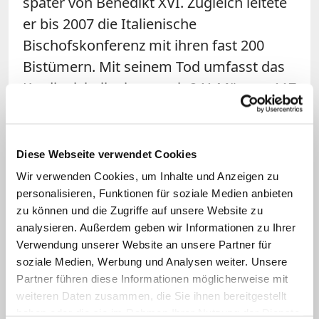
später von Benedikt XVI. Zugleich leitete
er bis 2007 die Italienische
Bischofskonferenz mit ihren fast 200
Bistümern. Mit seinem Tod umfasst das
Kardinalskollegium noch 241 Männer, 117
von ihnen sind unter 80 Jahre alt und
wären damit in einem möglichen
Konklave stimmberechtigt.
Diese Webseite verwendet Cookies
Wir verwenden Cookies, um Inhalte und Anzeigen zu
Große politische Veränderungen in
personalisieren, Funktionen für soziale Medien anbieten
Italien
zu können und die Zugriffe auf unsere Website zu
analysieren. Außerdem geben wir Informationen zu Ihrer
Verwendung unserer Website an unsere Partner für
In seiner Zeit durchlief Italien große
soziale Medien, Werbung und Analysen weiter. Unsere
Veränderungen wie den Zerfall der Partei
Partner führen diese Informationen möglicherweise mit
"Democrazia Cristiana", der
weiteren Daten zusammen, die Sie ihnen bereitgestellt
jahrzehntelangen Verbündeten der
haben oder die sie im Rahmen Ihrer Nutzung der Dienste