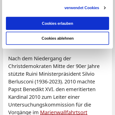
gesammelt haben.
katholischen Kirche des Landes. An die
verwendet Cookies
Stelle des katholischen Blockdenkens
setzte Ruini danach das "kulturelle
Cookies erlauben
Projekt" einer kirchlichen Durchdringung
von Staat und Gesellschaft jenseits der
Cookies ablehnen
Parteigrenzen.
Nach dem Niedergang der
Christdemokraten Mitte der 90er Jahre
stützte Ruini Ministerpräsident Silvio
Berlusconi (1936-2023). 2010 machte
Papst Benedikt XVI. den emeritierten
Kardinal 2010 zum Leiter einer
Untersuchungskommission für die
Vorgänge im
Marienwallfahrtsort