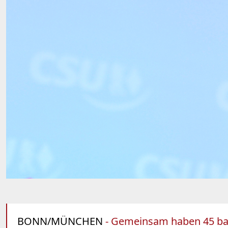
BONN/MÜNCHEN
- Gemeinsam haben 45 baye