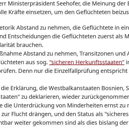
err Ministerpräsident Seehofer, die Meinung der B
lle Kräfte einsetzen, um den Geflüchteten beizu
torik Abstand zu nehmen, die Geflüchtete in ein z
 und Entscheidungen die Geflüchteten zuerst als
arität brauchen.
Maßnahme Abstand zu nehmen, Transitzonen und Au
flüchteten aus sog.
"sicheren Herkunftsstaaten"
i
 prüfen. Denn nur die Einzelfallprüfung entspr
ss die Erklärung, die Westbalkanstaaten Bosnien,
taaten" zu deklarieren, wieder zurückgenommen w
e die Unterdrückung von Minderheiten ernst zu 
 Flucht drängen, und den Status als "sicheres 
tbar weiter gekommen sind als dies bislang der F