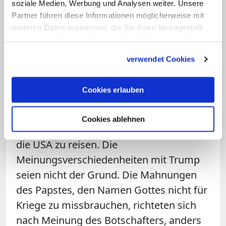
soziale Medien, Werbung und Analysen weiter. Unsere
Partner führen diese Informationen möglicherweise mit
Manche Ziele teilten beide. Dazu gehöre,
weiteren Daten zusammen, die Sie ihnen bereitgestellt
dass der Iran keine Atomwaffen haben
haben oder die sie im Rahmen Ihrer Nutzung der Dienste
dürfe. Zu der von Papst Leo XIV.
gesammelt haben.
verwendet Cookies
abgelehnten Reise in die USA im
laufenden Jahr erklärte Burch, der Papst
Cookies erlauben
wolle nicht als zu proamerikanisch
wahrgenommen werden; deswegen
Cookies ablehnen
habe er entschieden, zunächst nicht in
die USA zu reisen. Die
Meinungsverschiedenheiten mit Trump
seien nicht der Grund. Die Mahnungen
des Papstes, den Namen Gottes nicht für
Kriege zu missbrauchen, richteten sich
nach Meinung des Botschafters, anders