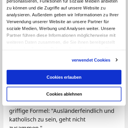
gesteckt. Die evangelische Kirche spricht
personalisieren, Funktionen für soziale Medien anbieten
zu können und die Zugriffe auf unsere Website zu
ebenfalls von einem dreistelligen
analysieren. Außerdem geben wir Informationen zu Ihrer
Millionenbetrag. Was sich nicht
Verwendung unserer Website an unsere Partner für
aufrechnen lässt: der Beitrag der vielen
soziale Medien, Werbung und Analysen weiter. Unsere
freiwilligen und hauptberuflichen
Partner führen diese Informationen möglicherweise mit
weiteren Daten zusammen, die Sie ihnen bereitgestellt
Mitarbeiter zu einer Willkommens- und
haben oder die sie im Rahmen Ihrer Nutzung der Dienste
Solidaritätskultur.
gesammelt haben.
verwendet Cookies
Im Schatten der Kirchen packen viele mit
an, weil die Sorge für Migranten und
Cookies erlauben
Flüchtlinge zum christlichen
Selbstverständnis gehört. Kardinal
Cookies ablehnen
Reinhard Marx brachte das auf die
griffige Formel: "Ausländerfeindlich und
katholisch zu sein, geht nicht
zusammen."