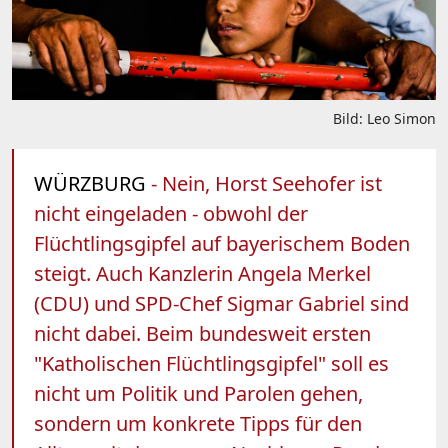
Bild: Leo Simon
WÜRZBURG
- Nein, Horst Seehofer ist
nicht eingeladen - obwohl der
Flüchtlingsgipfel auf bayerischem Boden
steigt. Auch Kanzlerin Angela Merkel
(CDU) und SPD-Chef Sigmar Gabriel sind
nicht dabei. Beim bundesweit ersten
"Katholischen Flüchtlingsgipfel" soll es
nicht um Politik und Parolen gehen,
sondern um konkrete Tipps für den