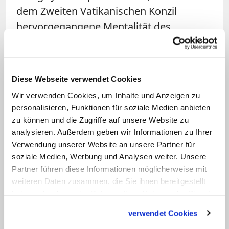
dem Zweiten Vatikanischen Konzil
hervorgegangene Mentalität des
barmherzigen Samariters nicht zu
vernachlässigen", so Franziskus. "Wenn
wir heute durch die Heilige Pforte gehen,
Diese Webseite verwendet Cookies
wollen wir auch an eine andere Pforte
Wir verwenden Cookies, um Inhalte und Anzeigen zu
denken: an die Tür, welche die Väter des
personalisieren, Funktionen für soziale Medien anbieten
Zweiten Vatikanischen Konzils vor fünfzig
zu können und die Zugriffe auf unsere Website zu
Jahren zur Welt hin aufgestoßen haben",
analysieren. Außerdem geben wir Informationen zu Ihrer
Verwendung unserer Website an unsere Partner für
sagte der Papst weiter.
soziale Medien, Werbung und Analysen weiter. Unsere
Partner führen diese Informationen möglicherweise mit
Millionen Pilger in Rom erwartet
weiteren Daten zusammen, die Sie ihnen bereitgestellt
haben oder die sie im Rahmen Ihrer Nutzung der Dienste
Das Zweite Vatikanische Konzil bedeute
gesammelt haben.
verwendet Cookies
einen "großen Fortschritt" im Glauben,