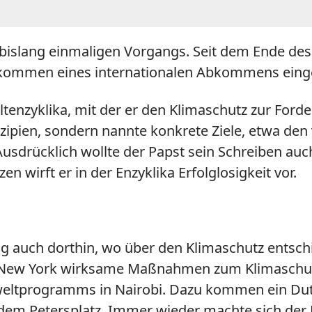
islang einmaligen Vorgangs. Seit dem Ende des K
ekommen eines internationalen Abkommens einge
ltenzyklika, mit der er den Klimaschutz zur For
nzipien, sondern nannte konkrete Ziele, etwa den 
Ausdrücklich wollte der Papst sein Schreiben auc
 wirft er in der Enzyklika Erfolglosigkeit vor.
ging auch dorthin, wo über den Klimaschutz entsc
New York wirksame Maßnahmen zum Klimaschutz
eltprogramms in Nairobi. Dazu kommen ein Dutz
dem Petersplatz. Immer wieder machte sich der