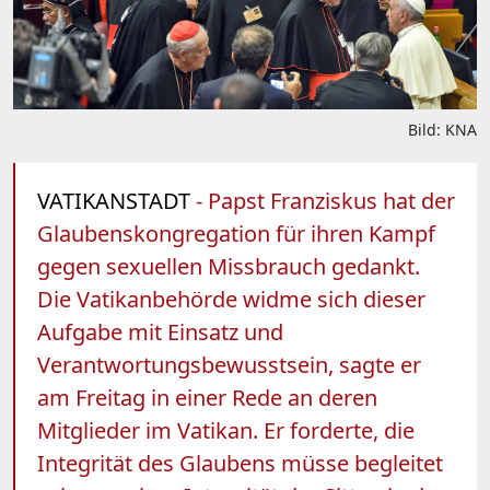
Bild: KNA
VATIKANSTADT
- Papst Franziskus hat der
Glaubenskongregation für ihren Kampf
gegen sexuellen Missbrauch gedankt.
Die Vatikanbehörde widme sich dieser
Aufgabe mit Einsatz und
Verantwortungsbewusstsein, sagte er
am Freitag in einer Rede an deren
Mitglieder im Vatikan. Er forderte, die
Integrität des Glaubens müsse begleitet