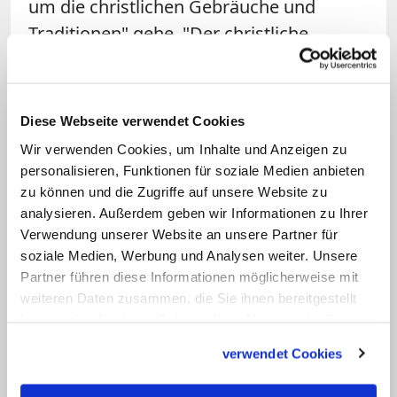
um die christlichen Gebräuche und
Traditionen" gehe. "Der christliche
Glaube ist nämlich nicht nur Wissen, das
im Gedächtnis behalten werden muss,
sondern eine Wahrheit, die in der Liebe
Diese Webseite verwendet Cookies
zu leben ist."
Wir verwenden Cookies, um Inhalte und Anzeigen zu
personalisieren, Funktionen für soziale Medien anbieten
Papst: Kongregation muss kollegial
zu können und die Zugriffe auf unsere Website zu
arbeiten
analysieren. Außerdem geben wir Informationen zu Ihrer
Verwendung unserer Website an unsere Partner für
soziale Medien, Werbung und Analysen weiter. Unsere
Um diesen Auftrag gut erfüllen zu
Partner führen diese Informationen möglicherweise mit
können, sei es vor allem wichtig, kollegial
weiteren Daten zusammen, die Sie ihnen bereitgestellt
zu arbeiten, sagte Franziskus. "Auf allen
haben oder die sie im Rahmen Ihrer Nutzung der Dienste
Ebenen des kirchlichen Lebens muss die
gesammelt haben.
verwendet Cookies
rechte Synodalität gefördert werden." Die
Glaubenskongregation habe dazu zwar