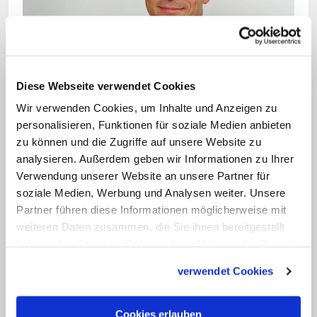
Bild: © privat
Christian Hartl wird zum 1. Oktober 2016 neuer
Diese Webseite verwendet Cookies
Hauptgeschäftsführer des katholischen Osteuropa-
Wir verwenden Cookies, um Inhalte und Anzeigen zu
Hilfswerks Renovabis.
personalisieren, Funktionen für soziale Medien anbieten
zu können und die Zugriffe auf unsere Website zu
Der künftige Renovabis-Geschäftsführer
analysieren. Außerdem geben wir Informationen zu Ihrer
Verwendung unserer Website an unsere Partner für
Hartl wurde 1964 in Herrsching am
soziale Medien, Werbung und Analysen weiter. Unsere
Ammersee geboren und 1990 zum
Partner führen diese Informationen möglicherweise mit
Priester geweiht. Nach Stationen in
weiteren Daten zusammen, die Sie ihnen bereitgestellt
mehreren Pfarreien im Bistum Augsburg
haben oder die sie im Rahmen Ihrer Nutzung der Dienste
gesammelt haben.
wurde er 1993 Sekretär des damaligen
verwendet Cookies
Bischofs Viktor Josef Dammertz. Nach
einem Promotionsstudium wurde er
Cookies erlauben