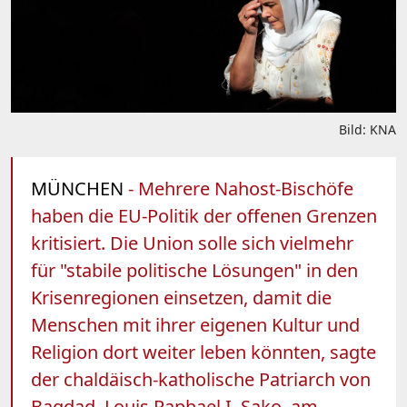
Bild: KNA
MÜNCHEN
- Mehrere Nahost-Bischöfe
haben die EU-Politik der offenen Grenzen
kritisiert. Die Union solle sich vielmehr
für "stabile politische Lösungen" in den
Krisenregionen einsetzen, damit die
Menschen mit ihrer eigenen Kultur und
Religion dort weiter leben könnten, sagte
der chaldäisch-katholische Patriarch von
Bagdad, Louis Raphael I. Sako, am