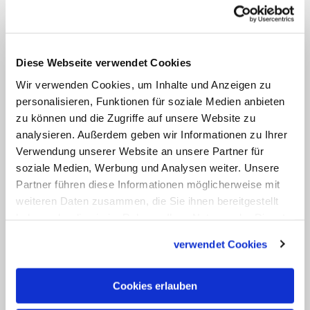
Christen zutiefst verachteten. Sonst
werde
der
Fundamentalismus weiter
zunehmen.
Diese Webseite verwendet Cookies
Der
nigerianische Bischof Oliver Dashe
Wir verwenden Cookies, um Inhalte und Anzeigen zu
personalisieren, Funktionen für soziale Medien anbieten
Doeme sagte,
der
IS und die
zu können und die Zugriffe auf unsere Website zu
nigerianische Terrorsekte Boko Haram
analysieren. Außerdem geben wir Informationen zu Ihrer
hätten das gemeinsame Ziel, "die ganze
Verwendung unserer Website an unsere Partner für
Welt zu vergiften". Sein Land brauche von
soziale Medien, Werbung und Analysen weiter. Unsere
Partner führen diese Informationen möglicherweise mit
der
westlichen Welt mehr militärische,
weiteren Daten zusammen, die Sie ihnen bereitgestellt
wirtschaftliche und spirituelle
haben oder die sie im Rahmen Ihrer Nutzung der Dienste
Unterstützung. Positiv würdigte
der
gesammelt haben.
verwendet Cookies
Bischof die neue Regierung seines
Landes unter Präsident Muhammadu
Cookies erlauben
Buhari. Diese kämpfe ernsthaft gegen