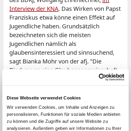
Interview der KNA
. Das Wirken von Papst
Franziskus etwa könne einen Effekt auf
Jugendliche haben. Grundsätzlich
bezeichneten sich die meisten
Jugendlichen nämlich als
glaubensinteressiert und sinnsuchend,
sagt Bianka Mohr von der afj. "Die
Bindung an eine Glaubensgemeinschaft
steht für sie allerdings im Hintergrund,
vielmehr ist es wichtig, dass Religion
Menschen verbindet und Sinn stiftet", so
Diese Webseite verwendet Cookies
Mohr.
Wir verwenden Cookies, um Inhalte und Anzeigen zu
personalisieren, Funktionen für soziale Medien anbieten
zu können und die Zugriffe auf unsere Website zu
Linktipp: Jugendpastoral
analysieren. Außerdem geben wir Informationen zu Ihrer