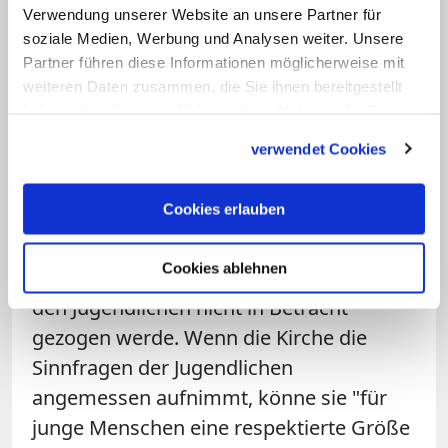
Jugendliche für Glauben zu begeistern, ist eine
Verwendung unserer Website an unsere Partner für
Herausforderung. So vielfältig wie ihre
soziale Medien, Werbung und Analysen weiter. Unsere
Lebensweisen, sind auch die Arten, ihnen zu
Partner führen diese Informationen möglicherweise mit
begegnen. Diese spezielle Seelsorge soll
weiteren Daten zusammen, die Sie ihnen bereitgestellt
Jugendliche Gott spüren lassen.
haben oder die sie im Rahmen Ihrer Nutzung der Dienste
Zum Artikel
gesammelt haben.
verwendet Cookies
Eine deutliche Abgrenzung scheint aber
Cookies erlauben
genauso wenig im Trend zu sein:
Ehrenlechner und Mohr betonen, dass
Cookies ablehnen
die Möglichkeit zum Kirchenaustritt von
den Jugendlichen nicht in Betracht
gezogen werde. Wenn die Kirche die
Sinnfragen der Jugendlichen
angemessen aufnimmt, könne sie "für
junge Menschen eine respektierte Größe