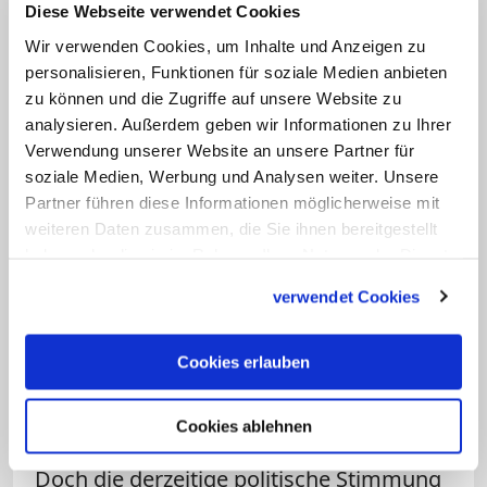
leidenschaftliche Europäerin und sehr
Diese Webseite verwendet Cookies
gerne hier."
Wir verwenden Cookies, um Inhalte und Anzeigen zu
personalisieren, Funktionen für soziale Medien anbieten
zu können und die Zugriffe auf unsere Website zu
analysieren. Außerdem geben wir Informationen zu Ihrer
Verwendung unserer Website an unsere Partner für
soziale Medien, Werbung und Analysen weiter. Unsere
Partner führen diese Informationen möglicherweise mit
weiteren Daten zusammen, die Sie ihnen bereitgestellt
haben oder die sie im Rahmen Ihrer Nutzung der Dienste
gesammelt haben.
Bild: © lazyllama/Fotolia.com
verwendet Cookies
Am 23. Juni können die Briten über den Verbleib in
der Europäischen Union abstimmen. Was die
Cookies erlauben
Folgen eines Austrittes wären, ist noch nicht
abzusehen.
Cookies ablehnen
Doch die derzeitige politische Stimmung