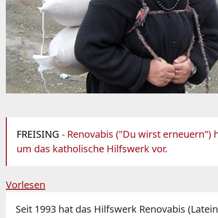
FREISING
- Renovabis ("Du wirst erneuern") 
um das katholische Hilfswerk vor.
Vorlesen
Seit 1993 hat das Hilfswerk Renovabis (Latei