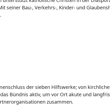
unterstützt katholische Christen in der Diaspora,
Mit seiner Bau-, Verkehrs-, Kinder- und Glaubensh
.
enschluss der sieben Hilfswerke; von kirchlicher
as Bündnis aktiv, um vor Ort akute und langfristi
artnerorganisationen zusammen.