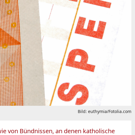
Bild: euthymia/Fotolia.com
owie von Bündnissen, an denen katholische