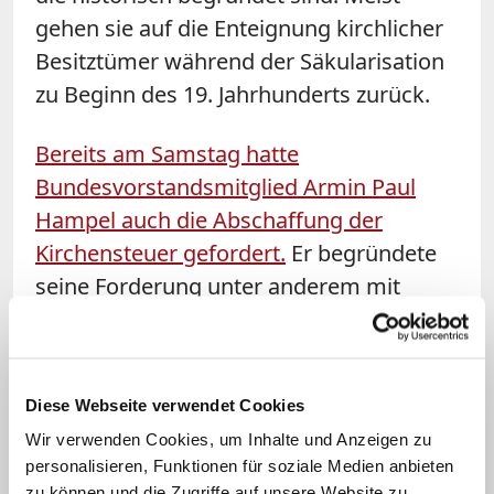
gehen sie auf die Enteignung kirchlicher
Besitztümer während der Säkularisation
zu Beginn des 19. Jahrhunderts zurück.
Bereits am Samstag hatte
Bundesvorstandsmitglied Armin Paul
Hampel auch die Abschaffung der
Kirchensteuer gefordert.
Er begründete
seine Forderung unter anderem mit
mangelnder Rechtstreue der Kirchen,
was sich beispielsweise an der
Gewährung von Kirchenasyl zeige. Unter
Diese Webseite verwendet Cookies
dem Beifall der Delegierten rief er zum
Wir verwenden Cookies, um Inhalte und Anzeigen zu
Kirchenaustritt auf: "In dem Verein sollte
personalisieren, Funktionen für soziale Medien anbieten
keiner von uns mehr Mitglied sein."
zu können und die Zugriffe auf unsere Website zu