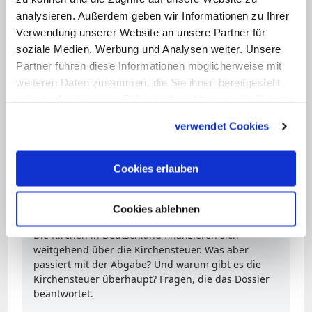
analysieren. Außerdem geben wir Informationen zu Ihrer
In Deutschland ist die Kirchensteuer eine
Verwendung unserer Website an unsere Partner für
soziale Medien, Werbung und Analysen weiter. Unsere
gesetzlich festgelegte Abgabe der
Partner führen diese Informationen möglicherweise mit
Kirchenmitglieder. Sie wird über das
weiteren Daten zusammen, die Sie ihnen bereitgestellt
staatliche Finanzamt eingezogen und an
haben oder die sie im Rahmen Ihrer Nutzung der Dienste
die Kirchen weitergegeben. Der Staat
gesammelt haben.
verwendet Cookies
erhält dafür etwa drei Prozent des
Steuereinkommens. (bod/KNA)
Cookies erlauben
Dossier: Kirchensteuer - Was passiert mit dem
Cookies ablehnen
Geld?
Die Kirchen in Deutschland finanzieren sich
weitgehend über die Kirchensteuer. Was aber
passiert mit der Abgabe? Und warum gibt es die
Kirchensteuer überhaupt? Fragen, die das Dossier
beantwortet.