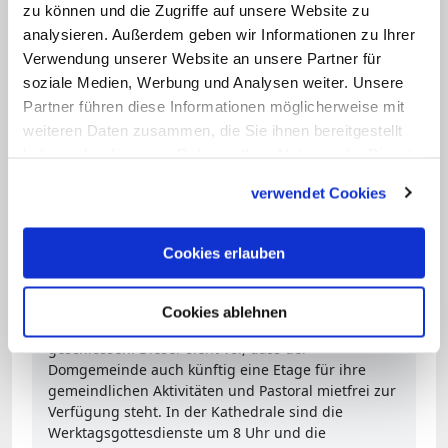
Erzbistums über
zu können und die Zugriffe auf unsere Website zu
Die Sankt-Hedwigs-Kathedrale wechselt den
analysieren. Außerdem geben wir Informationen zu Ihrer
Besitzer: Die Domgemeinde überträgt die
Verwendung unserer Website an unsere Partner für
Eigentumsrechte an das Erzbistum Berlin.
soziale Medien, Werbung und Analysen weiter. Unsere
Pfarrgemeinderat und Kirchenvorstand der
Partner führen diese Informationen möglicherweise mit
Domgemeinde sowie der
weiteren Daten zusammen, die Sie ihnen bereitgestellt
Diözesanvermögensverwaltungsrat des Erzbistums
haben oder die sie im Rahmen Ihrer Nutzung der Dienste
haben den Verträgen zugestimmt, wie das
gesammelt haben.
Erzbistum Berlin am 17. Oktober mitteilte. Die
verwendet Cookies
Bischofskirche gehörte aus historischen Gründen
bisher der Domgemeinde. Hausherr war nicht das
Erzbistum, sondern der Dompfarrer. Die
Cookies erlauben
Übertragung war seit längerem verhandelt worden.
Zudem wurde ein Erbbaurechtsvertrag zwischen
der Domgemeinde und dem Erzbistum Berlin über
Cookies ablehnen
das benachbarte Bernhard-Lichtenberg-Haus
geschlossen. Dieser sieht vor, dass der
Domgemeinde auch künftig eine Etage für ihre
gemeindlichen Aktivitäten und Pastoral mietfrei zur
Verfügung steht. In der Kathedrale sind die
Werktagsgottesdienste um 8 Uhr und die