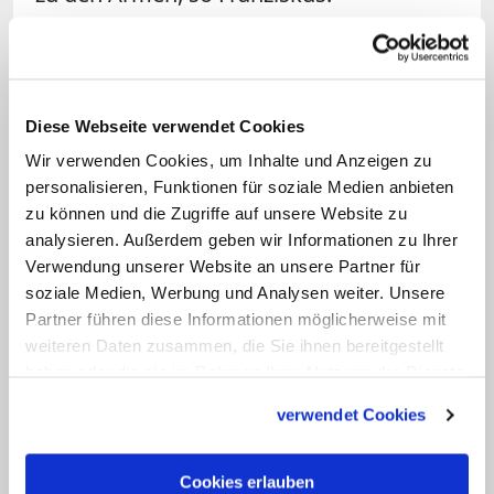
Dabei findet der Papst, der auch in
seinen Predigten die pointierte
Formulierung liebt, deutliche Worte zu
Diese Webseite verwendet Cookies
den Ursachen der sozialen Übel: wenn er
Wir verwenden Cookies, um Inhalte und Anzeigen zu
vor der absoluten Autonomie der Märkte
personalisieren, Funktionen für soziale Medien anbieten
zu können und die Zugriffe auf unsere Website zu
und vor Finanzspekulationen warnt und
analysieren. Außerdem geben wir Informationen zu Ihrer
fordert, die Ungleichverteilung der
Verwendung unserer Website an unsere Partner für
Einkünfte anzugehen, weil man sonst die
soziale Medien, Werbung und Analysen weiter. Unsere
Probleme der Welt nicht in den Griff
Partner führen diese Informationen möglicherweise mit
weiteren Daten zusammen, die Sie ihnen bereitgestellt
bekomme; oder wenn er die Wirtschaft
haben oder die sie im Rahmen Ihrer Nutzung der Dienste
auffordert, "nicht auf Heilmittel
gesammelt haben.
zurückzugreifen, die neues Gift sind";
verwendet Cookies
und wenn er betont, dass "Wachstum in
Gerechtigkeit" mehr erfordere als
Cookies erlauben