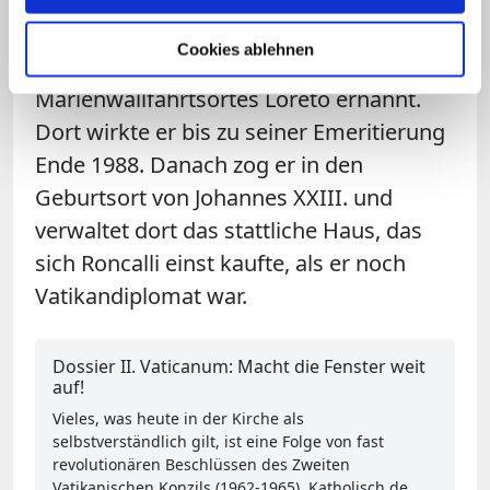
dessen Nachfolger Paul VI. 1967
zunächst zum Erzbischof von Chieti und
Cookies ablehnen
1971 zum Leiter des vielbesuchten
Marienwallfahrtsortes Loreto ernannt.
Dort wirkte er bis zu seiner Emeritierung
Ende 1988. Danach zog er in den
Geburtsort von Johannes XXIII. und
verwaltet dort das stattliche Haus, das
sich Roncalli einst kaufte, als er noch
Vatikandiplomat war.
Dossier II. Vaticanum: Macht die Fenster weit
auf!
Vieles, was heute in der Kirche als
selbstverständlich gilt, ist eine Folge von fast
revolutionären Beschlüssen des Zweiten
Vatikanischen Konzils (1962-1965). Katholisch.de