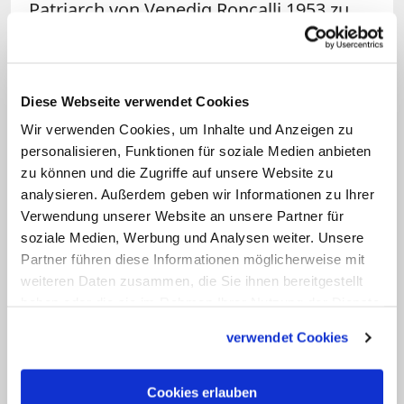
Patriarch von Venedig Roncalli 1953 zu
seinem Privatsekretär ernannte: Er war
Seelsorger in einem Jugendgefängnis,
Religionslehrer, Chefredakteur einer
Diese Webseite verwendet Cookies
Kirchenzeitung und Zeremonienmeister
Wir verwenden Cookies, um Inhalte und Anzeigen zu
im Markusdom von Venedig gewesen.
personalisieren, Funktionen für soziale Medien anbieten
Im Krieg diente der 1940 zum Priester
zu können und die Zugriffe auf unsere Website zu
analysieren. Außerdem geben wir Informationen zu Ihrer
geweihte Capovilla bei der italienischen
Verwendung unserer Website an unsere Partner für
Luftwaffe.
soziale Medien, Werbung und Analysen weiter. Unsere
Partner führen diese Informationen möglicherweise mit
Hausverwalter nach der Emeritierung
weiteren Daten zusammen, die Sie ihnen bereitgestellt
haben oder die sie im Rahmen Ihrer Nutzung der Dienste
Zehn Jahre lang war er Roncallis
gesammelt haben.
verwendet Cookies
Privatsekretär. Nach dem Tod des
Konzilspastes wurde Capovilla von
Cookies erlauben