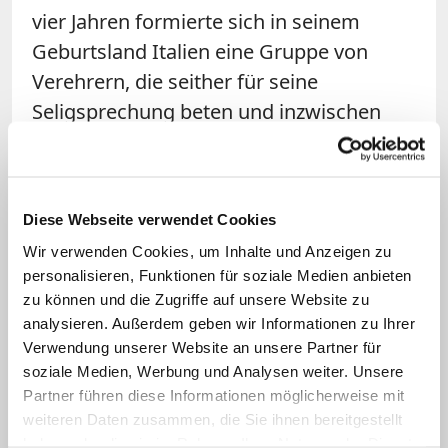
vier Jahren formierte sich in seinem
Geburtsland Italien eine Gruppe von
Verehrern, die seither für seine
Seligsprechung beten und inzwischen
auch in Deutschland Unterstützer haben,
etwa die emeritierte Dresdener
Religionsphilosophin Hanna-Barbara
Diese Webseite verwendet Cookies
Gerl-Falkovitz, die heute an der
Wir verwenden Cookies, um Inhalte und Anzeigen zu
Philosophisch-Theologischen Hochschule
personalisieren, Funktionen für soziale Medien anbieten
Benedikt XVI.
in Heiligenkreuz
bei Wien
zu können und die Zugriffe auf unsere Website zu
lehrt. Die Fürsprecher dieses Anliegens
analysieren. Außerdem geben wir Informationen zu Ihrer
wissen Benedikt XVI. hinter sich, der
Verwendung unserer Website an unsere Partner für
soziale Medien, Werbung und Analysen weiter. Unsere
Guardini in seinen Ansprachen häufig
Partner führen diese Informationen möglicherweise mit
zitierte.
weiteren Daten zusammen, die Sie ihnen bereitgestellt
haben oder die sie im Rahmen Ihrer Nutzung der Dienste