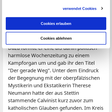
Gerlich formte Zeitung zu
gesammelt haben.
verwendet Cookies
Kampforgan gegen Hitler
Cookies erlauben
Gerlich versuchte ab Sommer 1931, Adolf
Hitlers Griff nach der Macht mit scharfen
Cookies ablehnen
publizistischen Attacken zu verhindern.
Dazu formte er eine bis dahin politisch
harmlose Wochenzeitung zu einem
Kampforgan um und gab ihr den Titel
"Der gerade Weg". Unter dem Eindruck
der Begegnung mit der oberpfälzischen
Mystikerin und Ekstatikerin Therese
Neumann hatte der aus Stettin
stammende Calvinist kurz zuvor zum
katholischen Glauben gefunden. Im Kreis