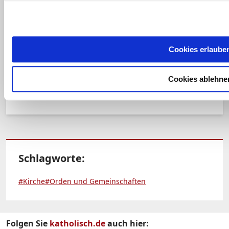
Vom 1. Advent 2014 bis zum 2. Februar
2016 fand das "Jahr des geweihten Lebens"
statt. Die Initiative sollte das Wirken der
Cookies erlaube
verschiedenen Gemeinschaften fördern.
Katholisch.de stellt interessante
Cookies ablehne
Geschichten rund um das Ordensleben vor.
Schlagworte:
#Kirche
#Orden und Gemeinschaften
Folgen Sie
katholisch.de
auch hier: