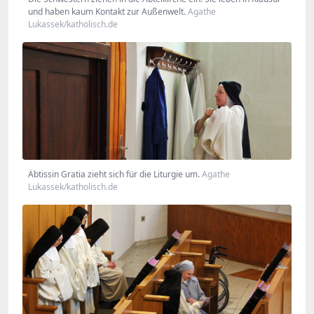
und haben kaum Kontakt zur Außenwelt.
Agathe
Lukassek/katholisch.de
Äbtissin Gratia zieht sich für die Liturgie um.
Agathe
Lukassek/katholisch.de