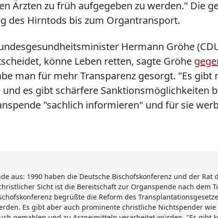
n Ärzten zu früh aufgegeben zu werden." Die ge
ung des Hirntods bis zum Organtransport.
h Bundesgesundheitsminister Hermann Gröhe (CDU
tscheidet, könne Leben retten, sagte Gröhe
gege
habe man für mehr Transparenz gesorgt. "Es gibt
und es gibt schärfere Sanktionsmöglichkeiten bei
nspende "sachlich informieren" und für sie wer
nde aus: 1990 haben die Deutsche Bischofskonferenz und der Rat
ristlicher Sicht ist die Bereitschaft zur Organspende nach dem T
ischofskonferenz begrüßte die Reform des Transplantationsgesetze
den. Es gibt aber auch prominente christliche Nichtspender wie 
ch gemahlen und zu Arzneimitteln verarbeitet würden. "Es gibt ke