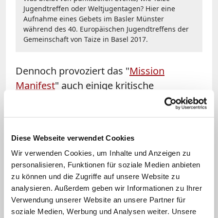
Jugendtreffen oder Weltjugentagen? Hier eine
Aufnahme eines Gebets im Basler Münster
während des 40. Europäischen Jugendtreffens der
Gemeinschaft von Taize in Basel 2017.
Dennoch provoziert das "
Mission
Manifest
" auch einige kritische
Gegenfragen. Bisweilen schießt die
berechtigte Kritik über das Ziel hinaus,
wird einfach zu schwarz gemalt – etwa in
Diese Webseite verwendet Cookies
Bezug auf die Gemeinden. Dort verstehe
Wir verwenden Cookies, um Inhalte und Anzeigen zu
man bisweilen noch nicht, "dass eine
personalisieren, Funktionen für soziale Medien anbieten
andere Zeit gekommen ist" heißt es in
zu können und die Zugriffe auf unsere Website zu
einem Kapitel, das "Feuer und die Liebe"
analysieren. Außerdem geben wir Informationen zu Ihrer
Verwendung unserer Website an unsere Partner für
des Glaubens seien bisweilen nicht mehr
soziale Medien, Werbung und Analysen weiter. Unsere
spürbar. In einer Aufzählung von Quellen