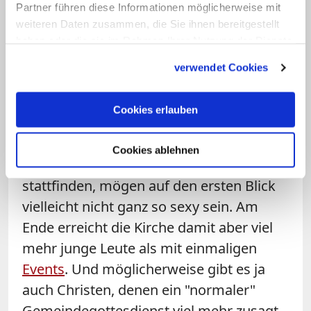
Partner führen diese Informationen möglicherweise mit
authentischer Gotteserfahrungen für
weiteren Daten zusammen, die Sie ihnen bereitgestellt
Jugendliche kommt vieles vor – von
Taize
,
haben oder die sie im Rahmen Ihrer Nutzung der Dienste
gesammelt haben.
über Alphakurs, Prayerfestival, Lobpreis
verwendet Cookies
in einem Gebetshaus, Jugendwallfahrt –
aber die ganz normale Gruppenstunde in
Cookies erlauben
der Gemeinde oder bei den Pfadfindern
fehlt. Diese herkömmlichen Angebote,
Cookies ablehnen
die jede Woche überall in Deutschland
stattfinden, mögen auf den ersten Blick
vielleicht nicht ganz so sexy sein. Am
Ende erreicht die Kirche damit aber viel
mehr junge Leute als mit einmaligen
Events
. Und möglicherweise gibt es ja
auch Christen, denen ein "normaler"
Gemeindegottesdienst viel mehr zusagt,