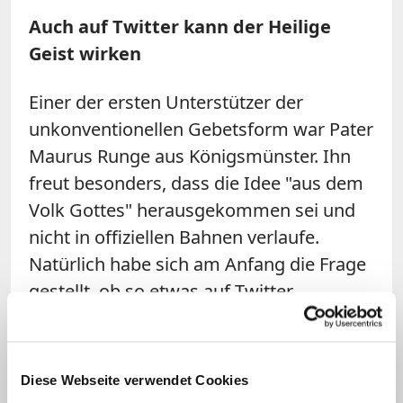
Auch auf Twitter kann der Heilige
Geist wirken
Einer der ersten Unterstützer der
unkonventionellen Gebetsform war Pater
Maurus Runge aus Königsmünster. Ihn
freut besonders, dass die Idee "aus dem
Volk Gottes" herausgekommen sei und
nicht in offiziellen Bahnen verlaufe.
Natürlich habe sich am Anfang die Frage
gestellt, ob so etwas auf Twitter
funktioniere, gibt Maurus zu. Doch
mittlerweile gebe es daran keinen Zweifel
mehr. Auch auf Twitter könne der Geist
Diese Webseite verwendet Cookies
Gottes wirken, so der Benediktiner.