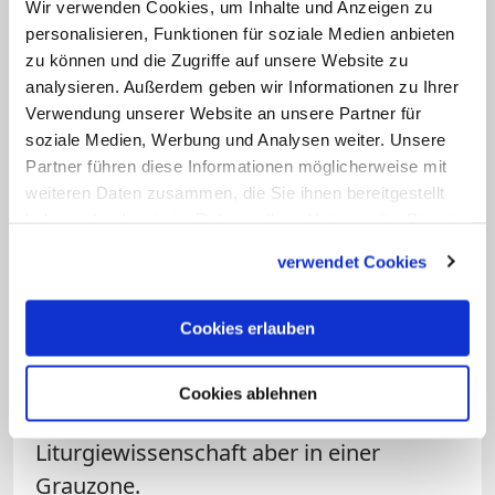
Wir verwenden Cookies, um Inhalte und Anzeigen zu
personalisieren, Funktionen für soziale Medien anbieten
Im Gegensatz zur Komplet werden bei
zu können und die Zugriffe auf unsere Website zu
der "Twomplet" Fürbitten mit
analysieren. Außerdem geben wir Informationen zu Ihrer
Verwendung unserer Website an unsere Partner für
eingebracht. Die Bitten werden dann
soziale Medien, Werbung und Analysen weiter. Unsere
entsprechend vom jeweiligen Vorbeter
Partner führen diese Informationen möglicherweise mit
geteilt und den anderen Mitbetenden
weiteren Daten zusammen, die Sie ihnen bereitgestellt
dadurch sichtbar gemacht. Die Idee, in
haben oder die sie im Rahmen Ihrer Nutzung der Dienste
gesammelt haben.
einer Komplet mit Fürbitten zu arbeiten,
verwendet Cookies
sei völlig in Ordnung, meint Martin
Stuflesser, Professor für Liturgie an der
Cookies erlauben
Universität Würzburg. "Variation ist
nichts Schlimmes." Das Angebot selbst
Cookies ablehnen
befinde sich aus Sicht der
Liturgiewissenschaft aber in einer
Grauzone.