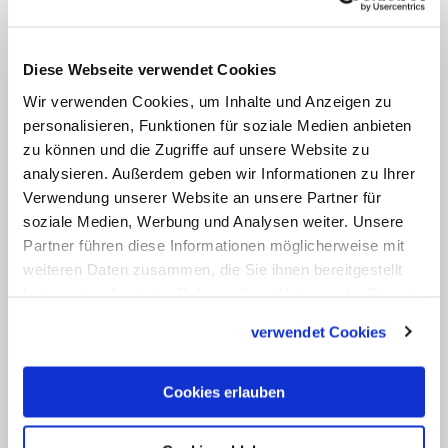
Anstoß? Denke ich kleinkariert von Gott,
statt für seine Überraschungen offen zu
Diese Webseite verwendet Cookies
sein? Gott braucht nicht das
Sensationelle, das Außergewöhnliche. Er
Wir verwenden Cookies, um Inhalte und Anzeigen zu
personalisieren, Funktionen für soziale Medien anbieten
kann im Alltäglichen, im Kleinen, im
zu können und die Zugriffe auf unsere Website zu
Unauffälligen kommen. Jemand hat mal
analysieren. Außerdem geben wir Informationen zu Ihrer
gesagt, die Menschen könnten Gott
Verwendung unserer Website an unsere Partner für
heute nicht mehr so gut erkennen, weil
soziale Medien, Werbung und Analysen weiter. Unsere
Partner führen diese Informationen möglicherweise mit
sie sich nicht mehr so tief bücken
weiteren Daten zusammen, die Sie ihnen bereitgestellt
wollten.
haben oder die sie im Rahmen Ihrer Nutzung der Dienste
gesammelt haben.
verwendet Cookies
Christian Olding
Aus dem Evangelium nach
Cookies erlauben
Markus (Mk 6,1b-6)