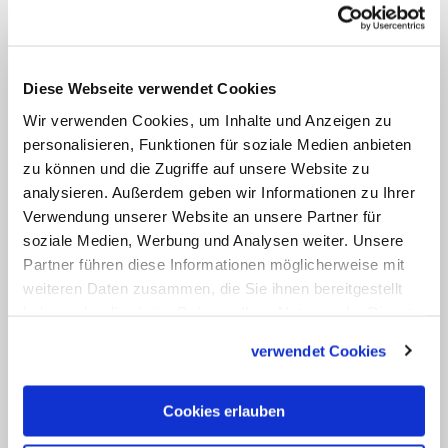
Auch sind künftig sogenannte
vorsynodale Versammlungen möglich,
bei denen zum Thema einer angesetzten
Diese Webseite verwendet Cookies
Synode
Erfahrungen gesammelt und
Wir verwenden Cookies, um Inhalte und Anzeigen zu
Einschätzungen ausgetauscht werden.
personalisieren, Funktionen für soziale Medien anbieten
zu können und die Zugriffe auf unsere Website zu
Deren Ergebnisse fließen dann, wie
analysieren. Außerdem geben wir Informationen zu Ihrer
bereits bei der Jugendsynode geschehen,
Verwendung unserer Website an unsere Partner für
ins Arbeitsdokument der
Synode
ein.
soziale Medien, Werbung und Analysen weiter. Unsere
Partner führen diese Informationen möglicherweise mit
Die Bischofssynode müsse "immer
weiteren Daten zusammen, die Sie ihnen bereitgestellt
haben oder die sie im Rahmen Ihrer Nutzung der Dienste
stärker ein besonderes Mittel werden,
gesammelt haben.
auf das Volk Gottes zu hören", heißt es in
verwendet Cookies
der Konstitution. Umgekehrt sind nach
einer
Synode
künftig entsprechende
Cookies erlauben
Verfahren geplant, die oft eher allgemein