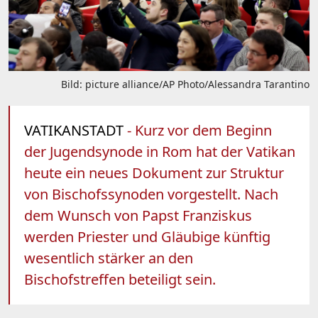
Bild: picture alliance/AP Photo/Alessandra Tarantino
VATIKANSTADT
- Kurz vor dem Beginn
der Jugendsynode in Rom hat der Vatikan
heute ein neues Dokument zur Struktur
von Bischofssynoden vorgestellt. Nach
dem Wunsch von Papst Franziskus
werden Priester und Gläubige künftig
wesentlich stärker an den
Bischofstreffen beteiligt sein.