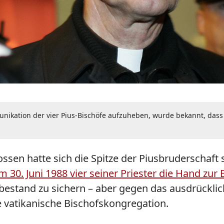
unikation der vier Pius-Bischöfe aufzuheben, wurde bekannt, dass 
sen hatte sich die Spitze der Piusbruderschaft se
m 30. Juni 1988 vier seiner Priester die Hand zur
tbestand zu sichern – aber gegen das ausdrücklic
 vatikanische Bischofskongregation.