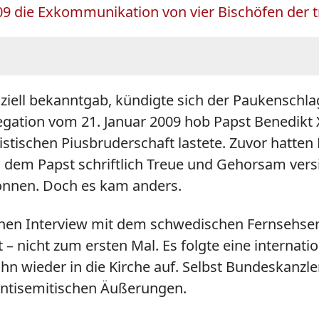
2009 die Exkommunikation von vier Bischöfen der 
iziell bekanntgab, kündigte sich der Paukenschla
gregation vom 21. Januar 2009 hob Papst Benedikt
listischen Piusbruderschaft lastete. Zuvor hatten 
 dem Papst schriftlich Treue und Gehorsam versic
önnen. Doch es kam anders.
nen Interview mit dem schwedischen Fernsehsende
– nicht zum ersten Mal. Es folgte eine internati
 wieder in die Kirche auf. Selbst Bundeskanzler
 antisemitischen Äußerungen.