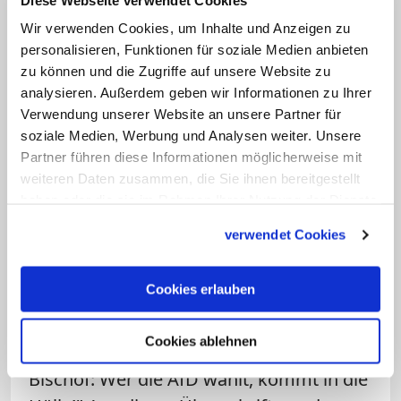
Christ darf seine Stimme niemandem
Wir verwenden Cookies, um Inhalte und Anzeigen zu
geben, der Hass verbreitet oder
personalisieren, Funktionen für soziale Medien anbieten
Rassismus predigt, der ausgrenzt und ein
zu können und die Zugriffe auf unsere Website zu
Freund-Feind-Schema propagiert." Von
analysieren. Außerdem geben wir Informationen zu Ihrer
der AfD und der Hölle hatte Marx in dem
Verwendung unserer Website an unsere Partner für
soziale Medien, Werbung und Analysen weiter. Unsere
Gespräch also gar nicht geredet.
Partner führen diese Informationen möglicherweise mit
weiteren Daten zusammen, die Sie ihnen bereitgestellt
Auch unzensuriert.at hatte in seiner
haben oder die sie im Rahmen Ihrer Nutzung der Dienste
Meldung über das Interview nur
gesammelt haben.
verwendet Cookies
geschrieben, dass Marx die AfD "indirekt
mit Hass und Rassismus in Verbindung"
Cookies erlauben
gebracht habe. In der Überschrift
behauptete das Portal dann aber in
Cookies ablehnen
zuspitzender Weise: "Deutscher Ober-
Bischof: Wer die AfD wählt, kommt in die