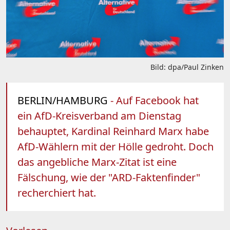
Bild: dpa/Paul Zinken
BERLIN/HAMBURG
- Auf Facebook hat
ein AfD-Kreisverband am Dienstag
behauptet, Kardinal Reinhard Marx habe
AfD-Wählern mit der Hölle gedroht. Doch
das angebliche Marx-Zitat ist eine
Fälschung, wie der "ARD-Faktenfinder"
recherchiert hat.