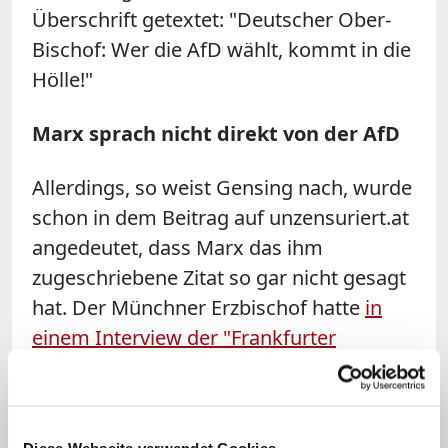
Überschrift getextet: "Deutscher Ober-
Bischof: Wer die AfD wählt, kommt in die
Hölle!"
Marx sprach nicht direkt von der AfD
Allerdings, so weist Gensing nach, wurde
schon in dem Beitrag auf unzensuriert.at
angedeutet, dass Marx das ihm
zugeschriebene Zitat so gar nicht gesagt
hat. Der Münchner Erzbischof hatte
in
einem Interview der "Frankfurter
Allgemeinen Sonntagszeitung"
, auf das
sich die Meldung auf unzensuriert.at
bezog, vielmehr wörtlich erklärt: "Ein
Diese Webseite verwendet Cookies