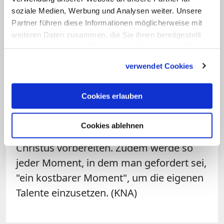
Dieser Glaube öffne das Herz und die
soziale Medien, Werbung und Analysen weiter. Unsere
Aufmerksamkeit für den Nächsten, in
Partner führen diese Informationen möglicherweise mit
dem man Jesus begegne.
weiteren Daten zusammen, die Sie ihnen bereitgestellt
haben oder die sie im Rahmen Ihrer Nutzung der Dienste
Die Lebenseinstellung solcher
Pilger
sei
gesammelt haben.
verwendet Cookies
es: "mit den Beinen auf der Erde, gehen
und arbeiten, Gutes tun auf der Erde -
Cookies erlauben
und im Herzen die Sehnsucht nach dem
Himmel". So könne sich jeder Mensch
Cookies ablehnen
auch auf die letzte Begegnung mit
Christus vorbereiten. Zudem werde so
jeder Moment, in dem man gefordert sei,
"ein kostbarer Moment", um die eigenen
Talente einzusetzen. (KNA)