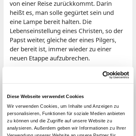
von einer Reise zurückkommt. Darin
heißt es, man solle gegürtet sein und
eine Lampe bereit halten. Die
Lebenseinstellung eines Christen, so der
Papst weiter, gleiche der eines Pilgers,
der bereit ist, immer wieder zu einer
neuen Etappe aufzubrechen.
"Gott ist ein Gott des Neuen"
Wer auf Gott vertraue, wisse gut, dass
Diese Webseite verwendet Cookies
das Leben nichts Statisches ist, sondern
Wir verwenden Cookies, um Inhalte und Anzeigen zu
immer etwas Neues bereit halten kann,
personalisieren, Funktionen für soziale Medien anbieten
so der Papst weiter: "Denn Gott ist ein
zu können und die Zugriffe auf unsere Website zu
Gott des Neuen – des wahrhaftig Neuen".
analysieren. Außerdem geben wir Informationen zu Ihrer
Verwendung unserer Website an unsere Partner für