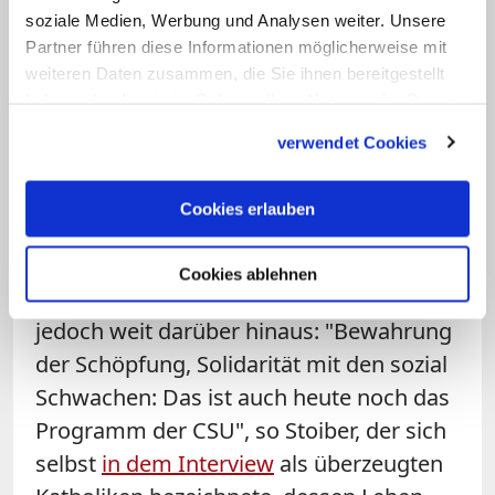
Bayern uneingeschränkt gelten", betonte
soziale Medien, Werbung und Analysen weiter. Unsere
Stoiber.
Partner führen diese Informationen möglicherweise mit
weiteren Daten zusammen, die Sie ihnen bereitgestellt
Der Ehrenvorsitzende erklärte weiter,
haben oder die sie im Rahmen Ihrer Nutzung der Dienste
gesammelt haben.
dass christliche Überzeugungen wie der
verwendet Cookies
Schutz des menschlichen Lebens und der
Schutz der Menschenwürde "zur DNA der
Cookies erlauben
CSU" gehörten. Beispielhaft nannte er die
Debatte um das
Werbeverbot für
Cookies ablehnen
Abtreibungen
. Christliche Politik gehe
jedoch weit darüber hinaus: "Bewahrung
der Schöpfung, Solidarität mit den sozial
Schwachen: Das ist auch heute noch das
Programm der CSU", so Stoiber, der sich
selbst
in dem Interview
als überzeugten