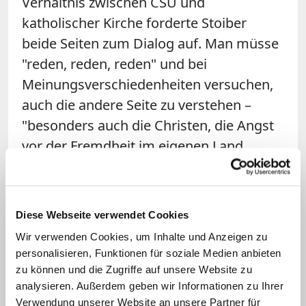
Verhältnis zwischen CSU und
katholischer Kirche forderte Stoiber
beide Seiten zum Dialog auf. Man müsse
"reden, reden, reden" und bei
Meinungsverschiedenheiten versuchen,
auch die andere Seite zu verstehen –
"besonders auch die Christen, die Angst
vor der Fremdheit im eigenen Land
haben". Zugleich betonte der 77-Jährige,
dass viele Irritationen zwischen Partei
und Kirche mittlerweile ausgeräumt
Diese Webseite verwendet Cookies
seien. "Markus Söder hat ja beim
Wir verwenden Cookies, um Inhalte und Anzeigen zu
Jahresempfang des Erzbistums München
personalisieren, Funktionen für soziale Medien anbieten
und Freising ein klares Signal gesetzt,
zu können und die Zugriffe auf unsere Website zu
analysieren. Außerdem geben wir Informationen zu Ihrer
dass die christlichen Grundwerte in
Verwendung unserer Website an unsere Partner für