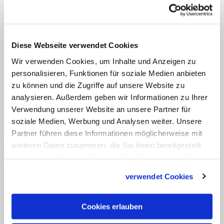
Januar bis 1. Februar in Frankfurt am
Main mit mehr als 200 Mitgliedern.
Schwerpunktthemen des Reformdialogs
Diese Webseite verwendet Cookies
sind die Sexualmoral, die priesterliche
Wir verwenden Cookies, um Inhalte und Anzeigen zu
Lebensform, Macht und Gewaltenteilung
personalisieren, Funktionen für soziale Medien anbieten
sowie die Rolle von Frauen in der Kirche.
zu können und die Zugriffe auf unsere Website zu
(KNA)
analysieren. Außerdem geben wir Informationen zu Ihrer
Verwendung unserer Website an unsere Partner für
soziale Medien, Werbung und Analysen weiter. Unsere
Partner führen diese Informationen möglicherweise mit
weiteren Daten zusammen, die Sie ihnen bereitgestellt
haben oder die sie im Rahmen Ihrer Nutzung der Dienste
gesammelt haben.
verwendet Cookies
Cookies erlauben