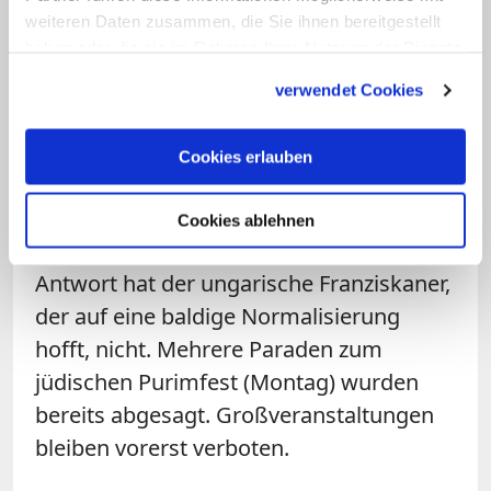
weiteren Daten zusammen, die Sie ihnen bereitgestellt
Grabeskirche. Seit Tagen, so Majlaton,
haben oder die sie im Rahmen Ihrer Nutzung der Dienste
bleiben die Leute aus.
gesammelt haben.
verwendet Cookies
Planbar sei in dieser Situation nichts, sagt
auch Franziskanerpater Matyas Tarsoly.
Cookies erlauben
Was in diesen Zeiten mit den
Osterfeiern
passiert, die traditionell Pilger aus aller
Cookies ablehnen
Welt nach Jerusalem ziehen? Eine
Antwort hat der ungarische Franziskaner,
der auf eine baldige Normalisierung
hofft, nicht. Mehrere Paraden zum
jüdischen Purimfest (Montag) wurden
bereits abgesagt. Großveranstaltungen
bleiben vorerst verboten.