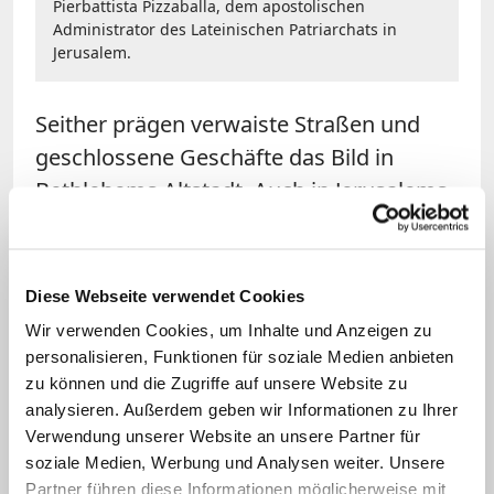
Pierbattista Pizzaballa, dem apostolischen
Administrator des Lateinischen Patriarchats in
Jerusalem.
Seither prägen verwaiste Straßen und
geschlossene Geschäfte das Bild in
Bethlehems Altstadt. Auch in Jerusalems
Heiligen Stätten wird es zunehmend
leerer. Mit Italien und
Deutschland
stehen nicht zuletzt zwei Länder auf der
Diese Webseite verwendet Cookies
Liste, die traditionell viele Heiliglandpilger
Wir verwenden Cookies, um Inhalte und Anzeigen zu
stellen. "Eigentlich müsste es um diese
personalisieren, Funktionen für soziale Medien anbieten
zu können und die Zugriffe auf unsere Website zu
Zeit hier
voll von Leuten sein
", sagt der
analysieren. Außerdem geben wir Informationen zu Ihrer
Ordnungshüter der Franziskaner, Jeries
Verwendung unserer Website an unsere Partner für
Majlaton. Mit ausladender Geste weist er
soziale Medien, Werbung und Analysen weiter. Unsere
auf den beinahe verwaisten Vorplatz der
Partner führen diese Informationen möglicherweise mit