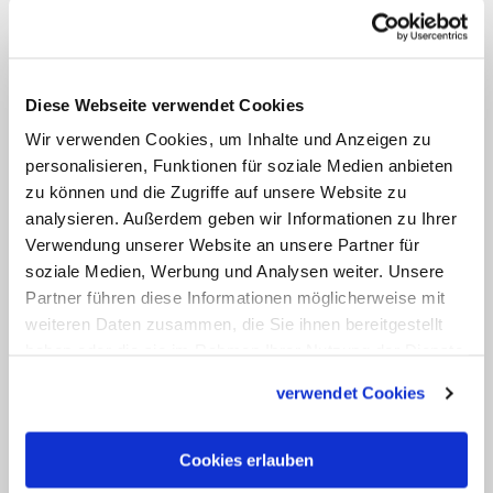
Bibliothek und weitere Unterlagen
zurückgreifen. Homeoffice kam vor allem
für Behörden und Beamte in Frage, die
Diese Webseite verwendet Cookies
Studien erarbeiten, Dossiers erstellen
Wir verwenden Cookies, um Inhalte und Anzeigen zu
oder allgemeine Korrespondenzen
personalisieren, Funktionen für soziale Medien anbieten
erledigen.
zu können und die Zugriffe auf unsere Website zu
analysieren. Außerdem geben wir Informationen zu Ihrer
Allerdings galten und gelten auch
Verwendung unserer Website an unsere Partner für
soziale Medien, Werbung und Analysen weiter. Unsere
innerhalb der Behörden die Begegnungs-
Partner führen diese Informationen möglicherweise mit
und Versammlungsauflagen. Inzwischen
weiteren Daten zusammen, die Sie ihnen bereitgestellt
tragen die meisten außerhalb ihres
haben oder die sie im Rahmen Ihrer Nutzung der Dienste
eigenen Büroraums einen Mundschutz.
gesammelt haben.
verwendet Cookies
Die kommunikative Tee- oder
Kaffeepause entfällt.
Cookies erlauben
Mitarbeiterversammlungen können