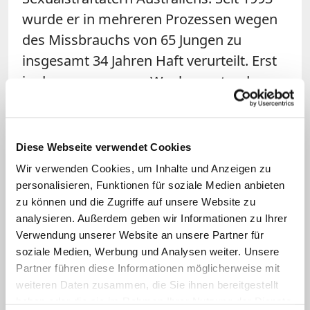
wurde er in mehreren Prozessen wegen
des Missbrauchs von 65 Jungen zu
insgesamt 34 Jahren Haft verurteilt. Erst
in der vergangenen Woche gestand
Ridsdale vor einem Gericht in Melbourne
den Missbrauch von vier weiteren
Jungen. Der heute 84-Jährige war unter
Diese Webseite verwendet Cookies
anderem Schulseelsorger in Ballarat, als
Wir verwenden Cookies, um Inhalte und Anzeigen zu
Pell das Schulamt des Bistums leitete.
personalisieren, Funktionen für soziale Medien anbieten
zu können und die Zugriffe auf unsere Website zu
Pell, der zeitweise mit Ridsdale
analysieren. Außerdem geben wir Informationen zu Ihrer
zusammen in einer Priesterwohnung
Verwendung unserer Website an unsere Partner für
lebte, hat wiederholt jedes Wissen um
soziale Medien, Werbung und Analysen weiter. Unsere
Ridsdales Pädophilie dementiert. 1993
Partner führen diese Informationen möglicherweise mit
weiteren Daten zusammen, die Sie ihnen bereitgestellt
begleitete Pell, damals bereits
haben oder die sie im Rahmen Ihrer Nutzung der Dienste
Weihbischof in Melbourne, Ridsdale zu