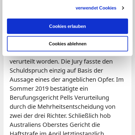
gesammelt haben.
dessen erstem Missbrauchsprozess und
verwendet Cookies
trat als Entlastungszeuge auf.
Cookies erlauben
Pell
war im Dezember 2018 wegen des
Vorwurfs sexuellen Missbrauchs von
Cookies ablehnen
zwei Chorknaben zu sechs Jahren Haft
verurteilt worden. Die Jury fasste den
Schuldspruch einzig auf Basis der
Aussage eines der angeblichen Opfer. Im
Sommer 2019 bestätigte ein
Berufungsgericht Pells Verurteilung
durch die Mehrheitsentscheidung von
zwei der drei Richter. Schließlich hob
Australiens Oberstes Gericht die
Haftstrafe im April letztinstanzlich