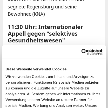
segnete Regensburg und seine
Bewohner. (KNA)
11:30 Uhr: Internationaler
Appell gegen "selektives
Gesundheitswesen"
Vor einer Zwei-Klassen-
Gesundheitspolitik Europas warnt ein
Appell, der von der
Gemeinschaft
Diese Webseite verwendet Cookies
Sant'Egidio
initiiert worden ist. "In der
Wir verwenden Cookies, um Inhalte und Anzeigen zu
Covid-19-Pandemie sind die alten
personalisieren, Funktionen für soziale Medien anbieten
Menschen in vielen europäischen
zu können und die Zugriffe auf unsere Website zu
analysieren. Außerdem geben wir Informationen zu Ihrer
Ländern wie auch anderswo in Gefahr.
Verwendung unserer Website an unsere Partner für
Die dramatischen Zahlen der Toten in
soziale Medien, Werbung und Analysen weiter. Unsere