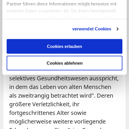
Heimen lassen uns schaudern", heißt es
Partner führen diese Informationen möglicherweise mit
in dem Aufruf, der seit Mittwoch in
weiteren Daten zusammen, die Sie ihnen bereitgestellt
haben oder die sie im Rahmen Ihrer Nutzung der Dienste
mehreren Sprache auf der Website der
gesammelt haben.
Gemeinschaft zu lesen ist.
verwendet Cookies
Der Appell trägt die Überschrift "Unsere
Cookies erlauben
Zukunft - nicht ohne die alten Menschen".
In vielen Ländern tauche "ein
Cookies ablehnen
gefährliches Modell auf, das sich für ein
selektives Gesundheitswesen ausspricht,
in dem das Leben von alten Menschen
als zweitrangig betrachtet wird". Deren
größere Verletzlichkeit, ihr
fortgeschrittenes Alter sowie
möglicherweise weitere vorliegende