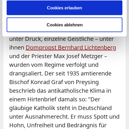
Es dauerte nicht lange, ehe das junge
Cookies erlauben
Bistum vor großen Herausforderungen
stand. Denn während der NS-Zeit geriet
Cookies ablehnen
auch die katholische Kirche in Berlin
unter Druck, einzelne Geistliche – unter
ihnen
Dompropst Bernhard Lichtenberg
und der Priester Max Josef Metzger –
wurden vom Regime verfolgt und
drangsaliert. Der seit 1935 amtierende
Bischof Konrad Graf von Preysing
beschrieb das antikatholische Klima in
einem Hirtenbrief damals so: "Der
gläubige Katholik steht in Deutschland
unter Ausnahmerecht. Er muss Spott und
Hohn, Unfreiheit und Bedrängnis für