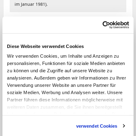
im Januar 1981).
Die tatsächliche Gründung des neuen
Bistums Berlin erfolgte ein gutes Jahr
später an eben jenem 13. August 1930
Diese Webseite verwendet Cookies
durch die Päpstliche Bulle "Pastoralis
Wir verwenden Cookies, um Inhalte und Anzeigen zu
officii nostri". Die neue Diözese umfasste
personalisieren, Funktionen für soziale Medien anbieten
153 Kirchengemeinden mit rund 530.000
zu können und die Zugriffe auf unsere Website zu
Katholiken – davon allein 455.000 in der
analysieren. Außerdem geben wir Informationen zu Ihrer
Verwendung unserer Website an unsere Partner für
Stadt Berlin –, in der Seelsorge waren
soziale Medien, Werbung und Analysen weiter. Unsere
etwa 250 Diözesanpriester tätig. Erster
Partner führen diese Informationen möglicherweise mit
Bischof wurde Christian Schreiber, der
weiteren Daten zusammen, die Sie ihnen bereitgestellt
zuvor Oberhirte von Meißen gewesen
haben oder die sie im Rahmen Ihrer Nutzung der Dienste
gesammelt haben.
war.
verwendet Cookies