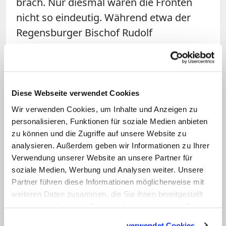
brach. Nur diesmal waren die Fronten
nicht so eindeutig. Während etwa der
Regensburger Bischof Rudolf
Voderholzer sich zustimmend äußerte,
übte der Münchner Kardinal Reinhard
Marx Kritik. Wenn man das Kreuz nur als
kulturelles Symbol verstehe, enteigne
Diese Webseite verwendet Cookies
man es im Namen des Staates. Das
Wir verwenden Cookies, um Inhalte und Anzeigen zu
sorge für "Spaltung, Unruhe,
personalisieren, Funktionen für soziale Medien anbieten
zu können und die Zugriffe auf unsere Website zu
Gegeneinander", so die Argumentation.
analysieren. Außerdem geben wir Informationen zu Ihrer
Auch der evangelische Landesbischof
Verwendung unserer Website an unsere Partner für
Heinrich Bedford-Strohm äußerte sich
soziale Medien, Werbung und Analysen weiter. Unsere
kritisch.
Partner führen diese Informationen möglicherweise mit
weiteren Daten zusammen, die Sie ihnen bereitgestellt
haben oder die sie im Rahmen Ihrer Nutzung der Dienste
Der Söder'sche Kreuzerlass landete auch
gesammelt haben.
verwendet Cookies