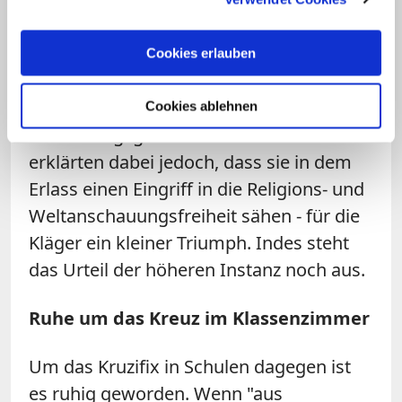
vor Gericht. 27 Klagen, darunter auch die
von explizit atheistischen
Gemeinschaften, verwies das
Cookies erlauben
Verwaltungsgericht München unlängst
an den Bayerischen
Cookies ablehnen
Verwaltungsgerichtshof. Die Richter
erklärten dabei jedoch, dass sie in dem
Erlass einen Eingriff in die Religions- und
Weltanschauungsfreiheit sähen - für die
Kläger ein kleiner Triumph. Indes steht
das Urteil der höheren Instanz noch aus.
Ruhe um das Kreuz im Klassenzimmer
Um das Kruzifix in Schulen dagegen ist
es ruhig geworden. Wenn "aus