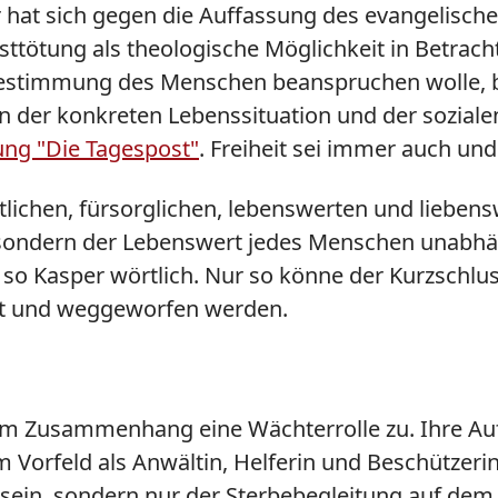
r hat sich gegen die Auffassung des evangelische
tötung als theologische Möglichkeit in Betracht 
bestimmung des Menschen beanspruchen wolle, b
 der konkreten Lebenssituation und der sozialen
ung "Die Tagespost"
. Freiheit sei immer auch und
eitlichen, fürsorglichen, lebenswerten und liebe
, sondern der Lebenswert jedes Menschen unabhän
 so Kasper wörtlich. Nur so könne der Kurzschlu
et und weggeworfen werden.
em Zusammenhang eine Wächterrolle zu. Ihre Auf
 Vorfeld als Anwältin, Helferin und Beschützerin
lfe sein, sondern nur der Sterbebegleitung auf 