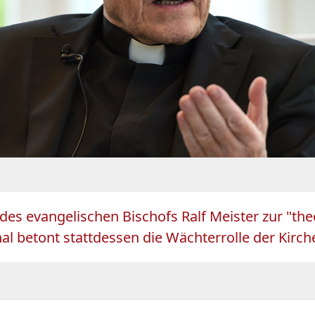
es evangelischen Bischofs Ralf Meister zur "theo
nal betont stattdessen die Wächterrolle der Kirc