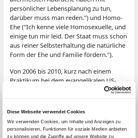
persönlicher Lebensplanung zu tun,
darüber muss man reden.") und Homo-
Ehe ("Ich kenne viele Homosexuelle, und
einige tun mir leid. Der Staat muss schon
aus reiner Selbsterhaltung die natürliche
Form der Ehe und Familie fördern.").
Von 2006 bis 2010, kurz nach einem
Praktikum bei dem evangelikalen US-
Politiker Mark Souder, studierte Liminski
in seiner Heimatstadt Bonn
Mittelalterliche und Neuere Geschichte,
Diese Webseite verwendet Cookies
Politikwissenschaft und
Wir verwenden Cookies, um Inhalte und Anzeigen zu
Staatsrechtslehre; ein Auslandssemester
personalisieren, Funktionen für soziale Medien anbieten
verbrachte er an der Pariser Universität
zu können und die Zugriffe auf unsere Website zu