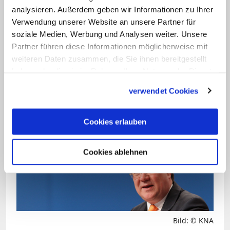
analysieren. Außerdem geben wir Informationen zu Ihrer
Sorbonne. Während seines Studiums
Verwendung unserer Website an unsere Partner für
schrieb er 2009 mehrere Texte für die
soziale Medien, Werbung und Analysen weiter. Unsere
rechtskonservative Internetseite
Partner führen diese Informationen möglicherweise mit
freiewelt.net, deren Herausgeber Sven
weiteren Daten zusammen, die Sie ihnen bereitgestellt
haben oder die sie im Rahmen Ihrer Nutzung der Dienste
von Storch, der Ehemann der heutigen
gesammelt haben.
AfD-Bundestagsabgeordneten Beatrix
verwendet Cookies
von Storch, ist.
Cookies erlauben
Cookies ablehnen
Bild: © KNA