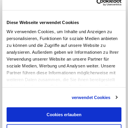
Verwaltung über den Schulunterricht bis
zur Sakramentenkatechese abdecken.
Diese Webseite verwendet Cookies
Zudem rief
Würtz
Priester zum "Dienst an
Wir verwenden Cookies, um Inhalte und Anzeigen zu
der Einheit" auf. Je weiter die Gläubigen
personalisieren, Funktionen für soziale Medien anbieten
voneinander entfernt lebten, desto
zu können und die Zugriffe auf unsere Website zu
wichtiger sei es, dass sie Gemeinschaft
analysieren. Außerdem geben wir Informationen zu Ihrer
erlebten. "Und je unterschiedlicher sich
Verwendung unserer Website an unsere Partner für
soziale Medien, Werbung und Analysen weiter. Unsere
die Meinungen in unserer pluralen Zeit
Partner führen diese Informationen möglicherweise mit
ausdifferenzieren, desto wichtiger ist die
weiteren Daten zusammen, die Sie ihnen bereitgestellt
Aufgabe, die Vertreter der
haben oder die sie im Rahmen Ihrer Nutzung der Dienste
unterschiedlichen Ansichten
gesammelt haben.
verwendet Cookies
zusammenzubringen und die Einheit zu
wahren." Ferner müssten Geistliche
Cookies erlauben
zusammenhalten. Es sei "unumgänglich,
dass sich die Priester gegenseitig