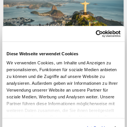
Auch Hunderte Priester und Ordensleute
Diese Webseite verwendet Cookies
unter den Opfern
Wir verwenden Cookies, um Inhalte und Anzeigen zu
Lateinamerika: Bislang mindestens
personalisieren, Funktionen für soziale Medien anbieten
acht Bischöfe an Covid-19 gestorben
zu können und die Zugriffe auf unsere Website zu
Lateinamerika ist von der Corona-
analysieren. Außerdem geben wir Informationen zu Ihrer
Verwendung unserer Website an unsere Partner für
Pandemie besonders stark betroffen. Das
soziale Medien, Werbung und Analysen weiter. Unsere
spürt auch die katholische Kirche: Laut
Partner führen diese Informationen möglicherweise mit
"Kirche in Not" sind auf dem Kontinent
weiteren Daten zusammen, die Sie ihnen bereitgestellt
bisher mindestens acht Bischöfe und
haben oder die sie im Rahmen Ihrer Nutzung der Dienste
gesammelt haben.
Hunderte weitere Geistliche an Covid-19